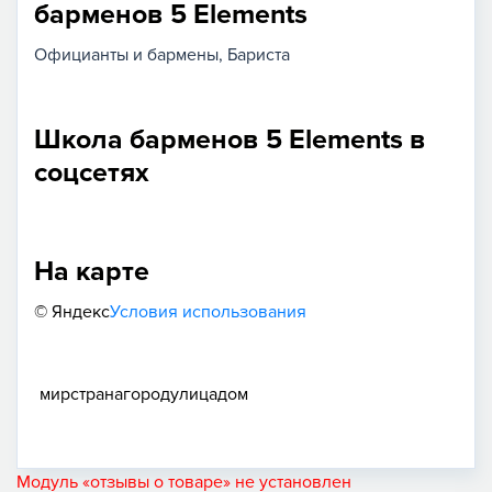
барменов 5 Elements
Официанты и бармены
Бариста
Школа барменов 5 Elements в
соцсетях
На карте
© Яндекс
Условия использования
мир
страна
город
улица
дом
Модуль «отзывы о товаре» не установлен