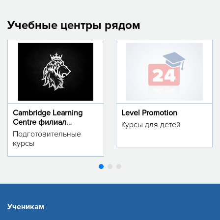
Учебные центры рядом
Cambridge Learning
Level Promotion
Centre филиал
Курсы для детей
м.Тинчлик
Подготовительные
курсы
Ученикам