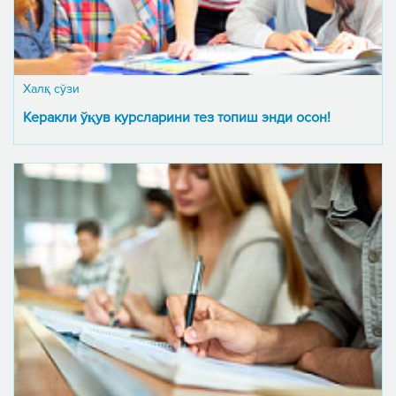
Халқ сўзи
Керакли ўқув курсларини тез топиш энди осон!