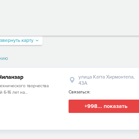
звернуть карту
нию
Чиланзар
улица Катта Хирмонтепа,
43А
технического творчества
Связаться:
6-16 лет на...
+998... показать