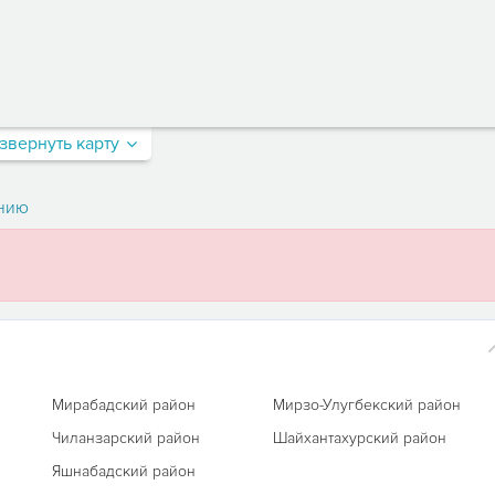
звернуть карту
нию
а
Мирабадский район
Мирзо-Улугбекский район
Чиланзарский район
Шайхантахурский район
Яшнабадский район