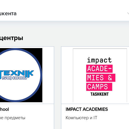
шкента
 центры
chool
IMPACT ACADEMIES
е предметы
Компьютер и IT