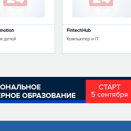
omotion
FintechHub
я детей
Компьютер и IT