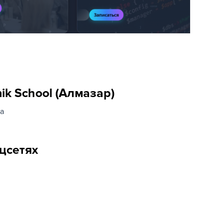
ik School (Алмазар)
а
оцсетях