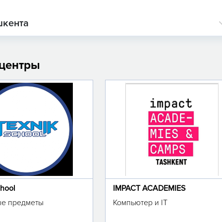
шкента
 центры
chool
IMPACT ACADEMIES
е предметы
Компьютер и IT