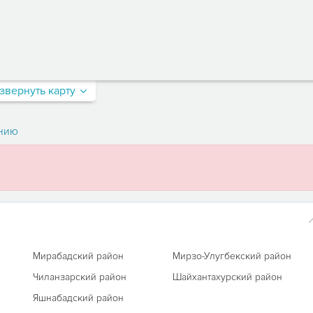
звернуть карту
нию
а
Мирабадский район
Мирзо-Улугбекский район
Чиланзарский район
Шайхантахурский район
Яшнабадский район