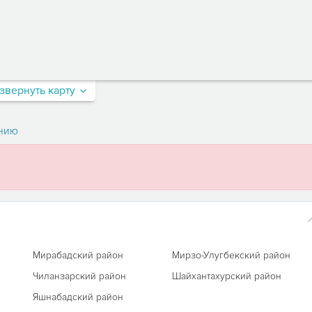
звернуть карту
нию
а
Мирабадский район
Мирзо-Улугбекский район
Чиланзарский район
Шайхантахурский район
Яшнабадский район