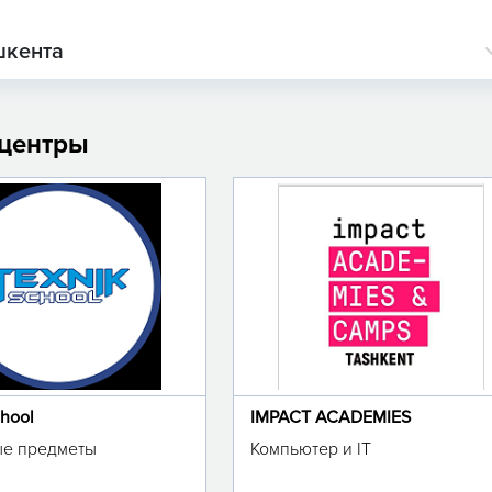
шкента
 центры
chool
IMPACT ACADEMIES
е предметы
Компьютер и IT