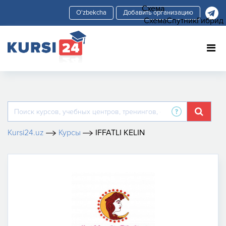
Схема
Добавить организацию
Схема
Спутник
Гибрид
Kursi24.uz
Курсы
IFFATLI KELIN