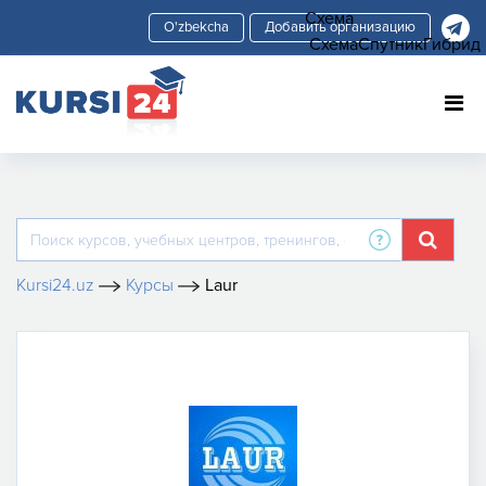
Схема
Добавить организацию
Схема
Спутник
Гибрид
Kursi24.uz
Курсы
Laur