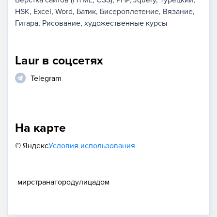
Верстка сайтов (HTML, CSS)
PHP
Jquery
Турецкий
HSK
Excel
Word
Батик
Бисероплетение
Вязание
Гитара
Рисование, художественные курсы
Laur в соцсетях
Telegram
На карте
© Яндекс
Условия использования
мир
страна
город
улица
дом