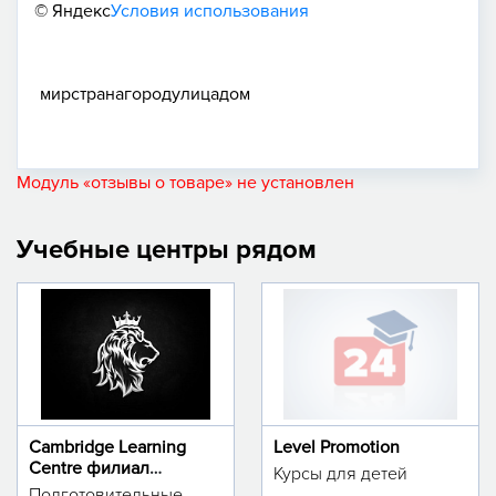
© Яндекс
Условия использования
мир
страна
город
улица
дом
Модуль «отзывы о товаре» не установлен
Учебные центры рядом
Cambridge Learning
Level Promotion
Centre филиал
Курсы для детей
м.Тинчлик
Подготовительные