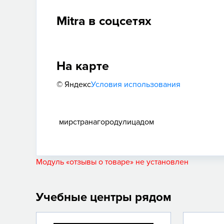
Mitra в соцсетях
На карте
© Яндекс
Условия использования
мир
страна
город
улица
дом
Модуль «отзывы о товаре» не установлен
Учебные центры рядом