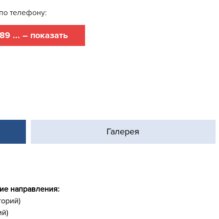
по телефону:
89 ... – показать
Галерея
ие направления:
горий)
ий)