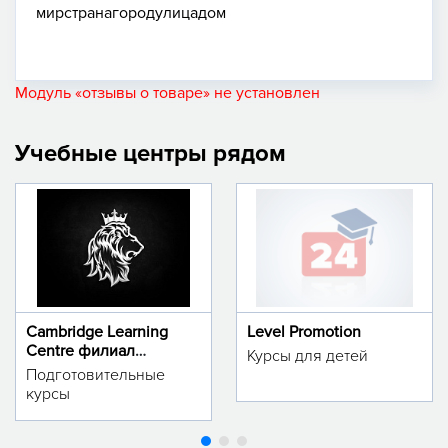
мир
страна
город
улица
дом
Модуль «отзывы о товаре» не установлен
Учебные центры рядом
Cambridge Learning
Level Promotion
Centre филиал
Курсы для детей
м.Тинчлик
Подготовительные
курсы