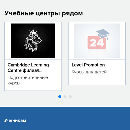
Учебные центры рядом
Cambridge Learning
Level Promotion
Centre филиал
Курсы для детей
м.Тинчлик
Подготовительные
курсы
Ученикам