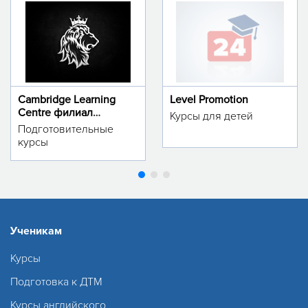
Cambridge Learning
Level Promotion
Centre филиал
Курсы для детей
м.Тинчлик
Подготовительные
курсы
Ученикам
Курсы
Подготовка к ДТМ
Курсы английского