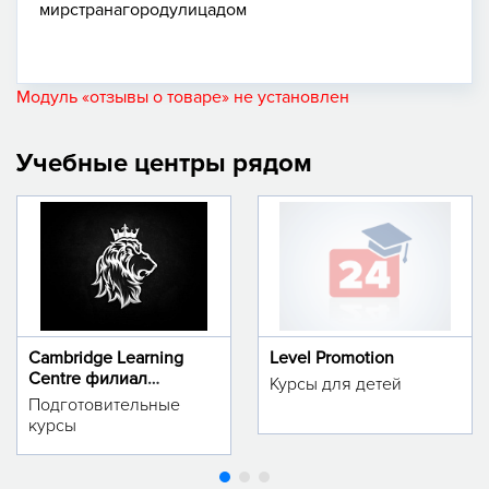
мир
страна
город
улица
дом
Модуль «отзывы о товаре» не установлен
Учебные центры рядом
Cambridge Learning
Level Promotion
Centre филиал
Курсы для детей
м.Тинчлик
Подготовительные
курсы