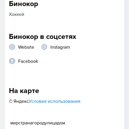
Бинокор
Хоккей
Бинокор в соцсетях
Website
Instagram
Facebook
На карте
© Яндекс
Условия использования
мир
страна
город
улица
дом