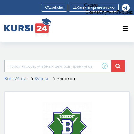
Схема
Добавить организацию
Схема
Спутник
Гибрид
Kursi24.uz
Курсы
Бинокор