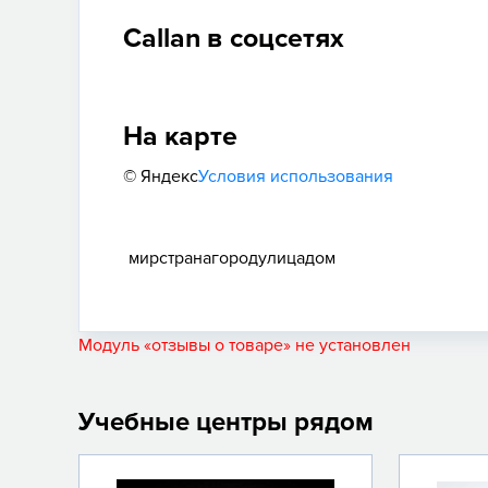
Callan в соцсетях
На карте
© Яндекс
Условия использования
мир
страна
город
улица
дом
Модуль «отзывы о товаре» не установлен
Учебные центры рядом