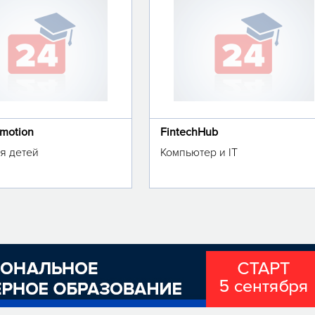
omotion
FintechHub
я детей
Компьютер и IT