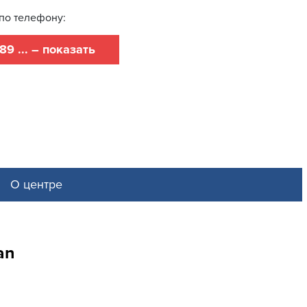
по телефону:
89 ... – показать
О центре
an