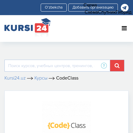
Схема
Добавить организацию
Схема
Спутник
Гибрид
Kursi24.uz
Курсы
CodeClass