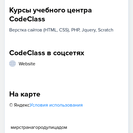
Курсы учебного центра
CodeClass
Верстка сайтов (HTML, CSS)
PHP
Jquery
Scratch
CodeClass в соцсетях
Website
На карте
© Яндекс
Условия использования
мир
страна
город
улица
дом