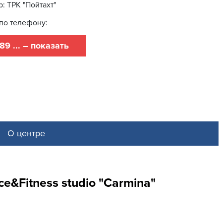
: ТРК "Пойтахт"
по телефону:
89 ... – показать
О центре
e&Fitness studio "Carmina"