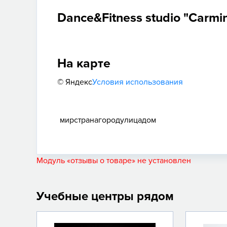
Dance&Fitness studio "Carmi
На карте
© Яндекс
Условия использования
мир
страна
город
улица
дом
Модуль «отзывы о товаре» не установлен
Учебные центры рядом