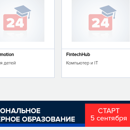
omotion
FintechHub
я детей
Компьютер и IT