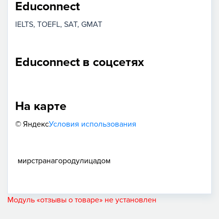
Educonnect
IELTS
TOEFL
SAT
GMAT
Educonnect в соцсетях
На карте
© Яндекс
Условия использования
мир
страна
город
улица
дом
Модуль «отзывы о товаре» не установлен