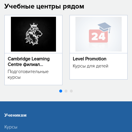
Учебные центры рядом
Cambridge Learning
Level Promotion
Centre филиал
Курсы для детей
м.Тинчлик
Подготовительные
курсы
Ученикам
Курсы