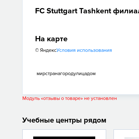
FC Stuttgart Tashkent фили
На карте
© Яндекс
Условия использования
мир
страна
город
улица
дом
Модуль «отзывы о товаре» не установлен
Учебные центры рядом