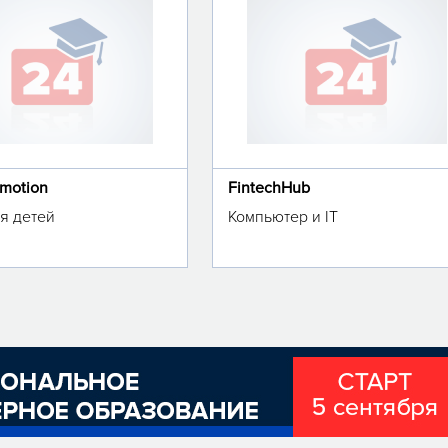
omotion
FintechHub
я детей
Компьютер и IT