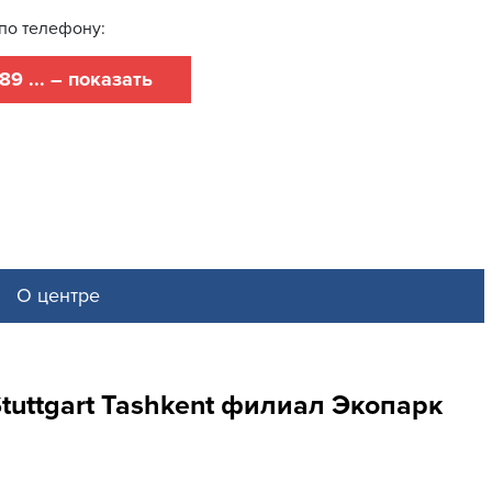
по телефону:
89 ... – показать
О центре
tuttgart Tashkent филиал Экопарк