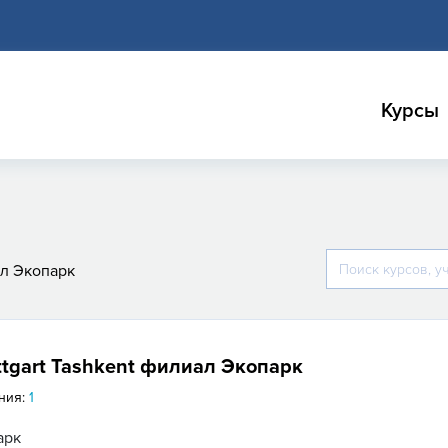
Курсы
ал Экопарк
ttgart Tashkent филиал Экопарк
ния:
1
арк