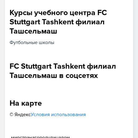
Курсы учебного центра FC
Stuttgart Tashkent филиал
Ташсельмаш
Футбольные школы
FC Stuttgart Tashkent филиал
Ташсельмаш в соцсетях
На карте
© Яндекс
Условия использования
мир
страна
город
улица
дом