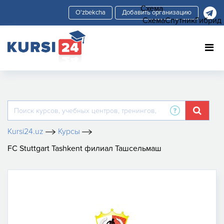
Схема
Добавить организацию
Схема
Спутник
Гибрид
Kursi24.uz
Курсы
FC Stuttgart Tashkent филиал Ташсельмаш