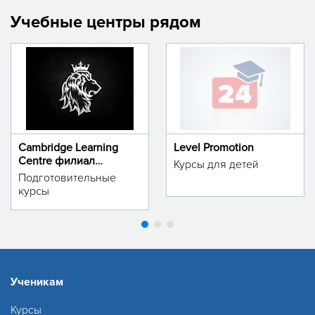
Учебные центры рядом
Cambridge Learning
Level Promotion
Centre филиал
Курсы для детей
м.Тинчлик
Подготовительные
курсы
Ученикам
Курсы