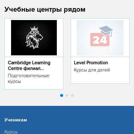
Учебные центры рядом
Cambridge Learning
Level Promotion
Centre филиал
Курсы для детей
м.Тинчлик
Подготовительные
курсы
Ученикам
Курсы