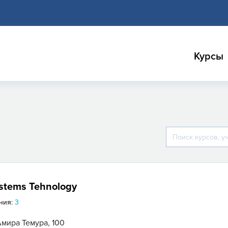
Курсы
stems Tehnology
ния:
3
Амира Темура, 100