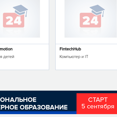
omotion
FintechHub
я детей
Компьютер и IT