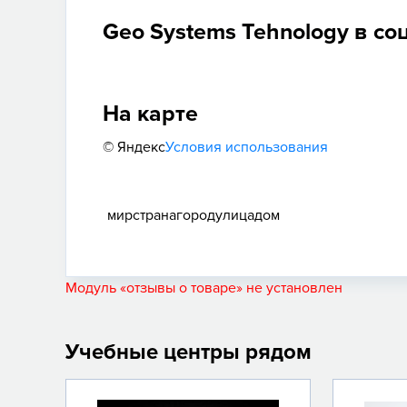
Geo Systems Tehnology в со
На карте
© Яндекс
Условия использования
мир
страна
город
улица
дом
Модуль «отзывы о товаре» не установлен
Учебные центры рядом