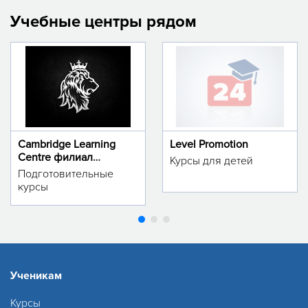
Учебные центры рядом
Cambridge Learning
Level Promotion
Centre филиал
Курсы для детей
м.Тинчлик
Подготовительные
курсы
Ученикам
Курсы