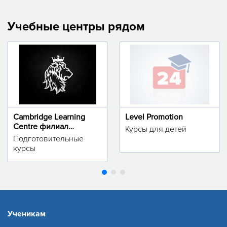
Учебные центры рядом
Cambridge Learning
Level Promotion
Centre филиал
Курсы для детей
м.Тинчлик
Подготовительные
курсы
Ученикам