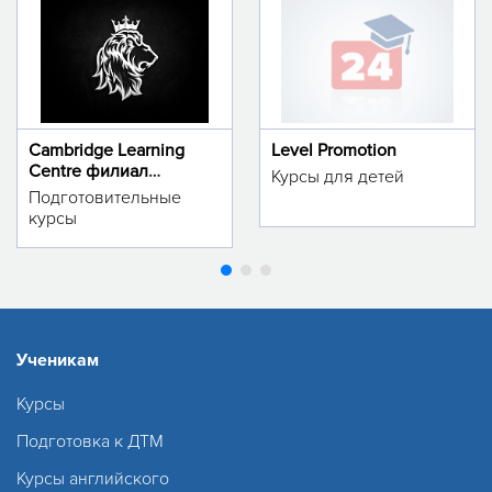
Cambridge Learning
Level Promotion
Centre филиал
Курсы для детей
м.Тинчлик
Подготовительные
курсы
Ученикам
Курсы
Подготовка к ДТМ
Курсы английского