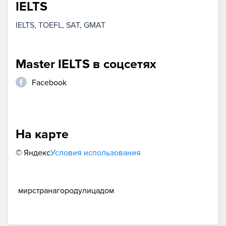
IELTS
IELTS
TOEFL
SAT
GMAT
Master IELTS в соцсетях
Facebook
На карте
© Яндекс
Условия использования
мир
страна
город
улица
дом