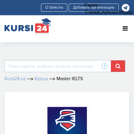
Схема
Добавить организацию
Схема
Спутник
Гибрид
Kursi24.uz
Курсы
Master IELTS