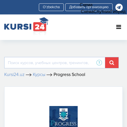
Схема
Добавить организацию
Схема
Спутник
Гибрид
Kursi24.uz
Курсы
Progress School