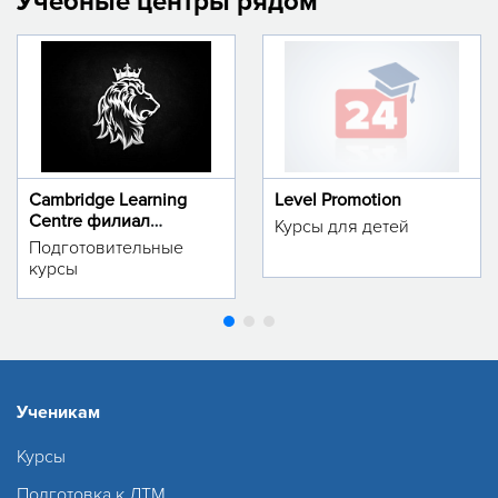
Учебные центры рядом
Cambridge Learning
Level Promotion
Centre филиал
Курсы для детей
м.Тинчлик
Подготовительные
курсы
Ученикам
Курсы
Подготовка к ДТМ