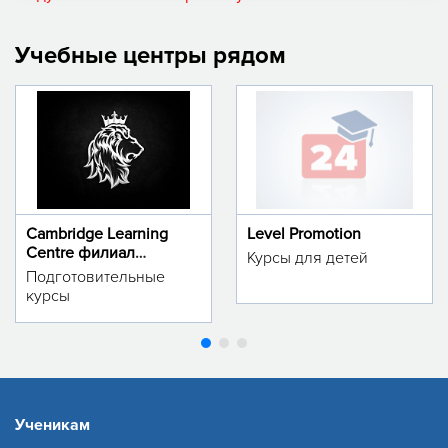
Учебные центры рядом
Cambridge Learning
Level Promotion
Centre филиал
Курсы для детей
м.Тинчлик
Подготовительные
курсы
Ученикам