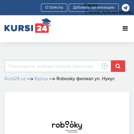
Схема
Добавить организацию
Схема
Спутник
Гибрид
Kursi24.uz
Курсы
Robooky филиал ул. Нукус