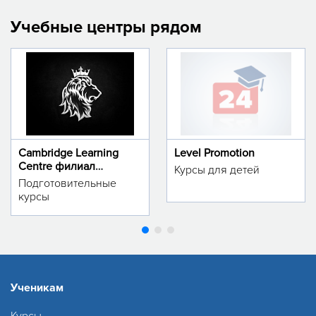
Учебные центры рядом
Cambridge Learning
Level Promotion
Centre филиал
Курсы для детей
м.Тинчлик
Подготовительные
курсы
Ученикам