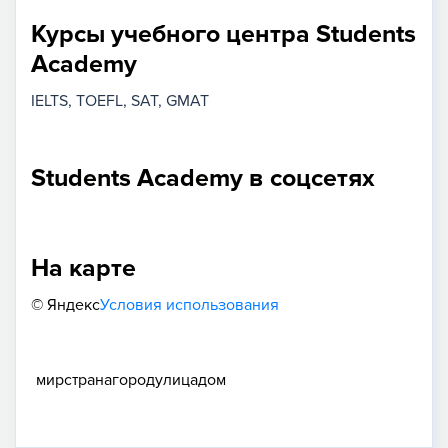
Курсы учебного центра Students
Academy
IELTS
TOEFL
SAT
GMAT
Students Academy в соцсетях
На карте
© Яндекс
Условия использования
мир
страна
город
улица
дом