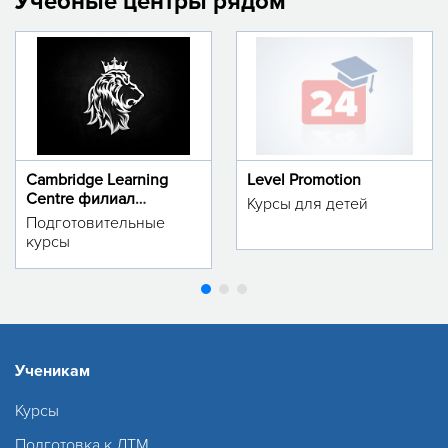
Учебные центры рядом
Cambridge Learning
Level Promotion
Centre филиал
Курсы для детей
м.Тинчлик
Подготовительные
курсы
Ученикам
Курсы
Подготовка к ДТМ