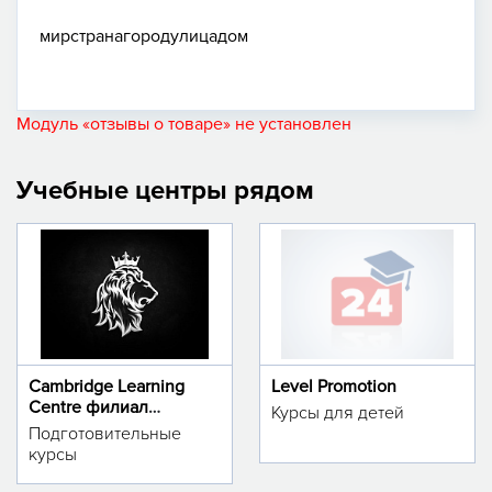
мир
страна
город
улица
дом
Модуль «отзывы о товаре» не установлен
Учебные центры рядом
Cambridge Learning
Level Promotion
Centre филиал
Курсы для детей
м.Тинчлик
Подготовительные
курсы