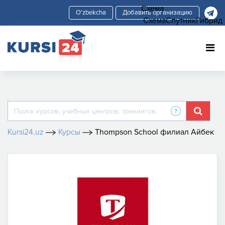
Схема
Добавить организацию
Схема
Спутник
Гибрид
Kursi24.uz
Курсы
Thompson School филиал Айбек