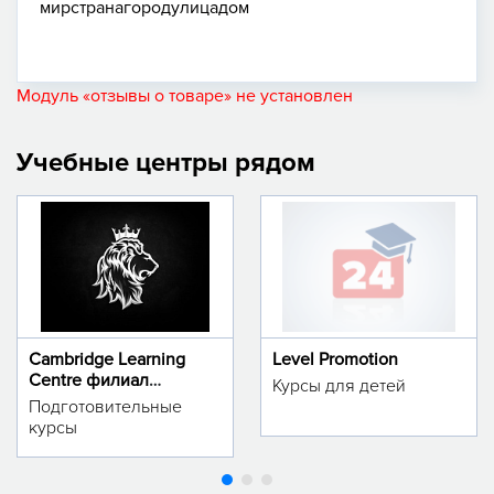
мир
страна
город
улица
дом
Модуль «отзывы о товаре» не установлен
Учебные центры рядом
Cambridge Learning
Level Promotion
Centre филиал
Курсы для детей
м.Тинчлик
Подготовительные
курсы