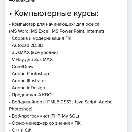
➡Узбекский
• Компьютерные курсы:
- Компьютер для начинающих/ для офиса
(MS Word, MS Excel, MS Power Point, Internet)
- Сборка и модернизация ПК
- Autocad 2D,3D
- 3DsMAX (все уровни)
- V-Ray для 3ds MAX
- CorelDraw
- Adobe Photoshop
- Adobe Illustrator
- Adobe InDesign
- Продвинутый КВО
- Веб-дизайнер (HTML5 CSS3, Java Script, Adobe
Photoshop)
- Веб-программист (PHP, My SQL)
- Офис-менеджер со знанием ПК
- С++ и С#