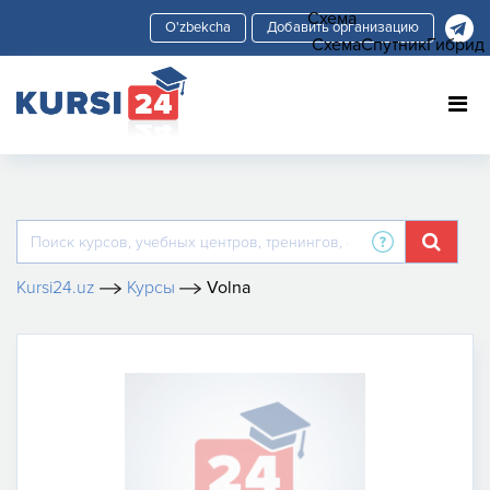
Схема
Добавить организацию
Схема
Спутник
Гибрид
Kursi24.uz
Курсы
Volna