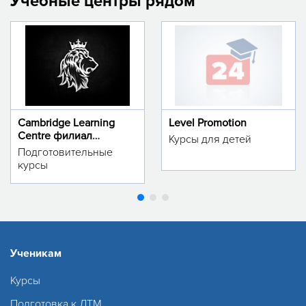
Учебные центры рядом
Cambridge Learning
Level Promotion
Centre филиал
Курсы для детей
м.Тинчлик
Подготовительные
курсы
Ученикам
Курсы
Подготовка к ДТМ