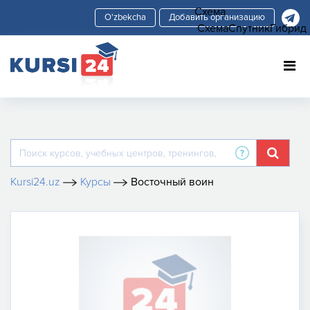
Схема
Добавить организацию
Схема
Спутник
Гибрид
Kursi24.uz
Курсы
Восточный воин