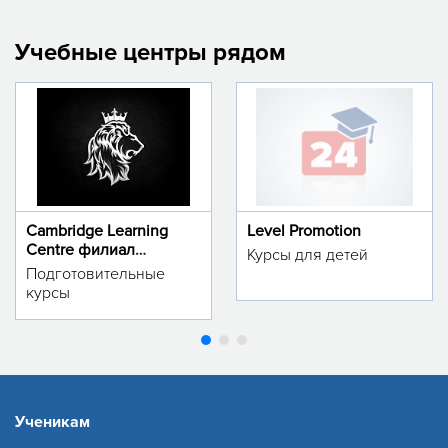
Учебные центры рядом
Cambridge Learning
Level Promotion
Centre филиал
Курсы для детей
м.Тинчлик
Подготовительные
курсы
Ученикам