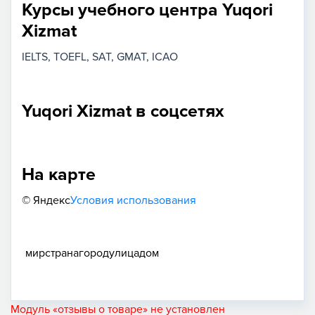
Курсы учебного центра Yuqori
Xizmat
IELTS
TOEFL
SAT
GMAT
ICAO
Yuqori Xizmat в соцсетях
На карте
© Яндекс
Условия использования
мир
страна
город
улица
дом
Модуль «отзывы о товаре» не установлен