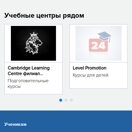
Учебные центры рядом
Cambridge Learning
Level Promotion
Centre филиал
Курсы для детей
м.Тинчлик
Подготовительные
курсы
Ученикам