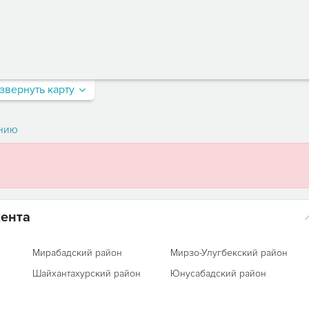
звернуть карту
нию
кента
Мирабадский район
Мирзо-Улугбекский район
Шайхантахурский район
Юнусабадский район