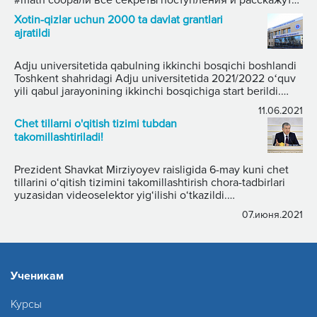
#math собрали все секреты поступления и расскажут
их 10- го декабря, в 17:00. Спикеры: ⚡️Исламов Лазиз.
Xotin-qizlar uchun 2000 ta davlat grantlari
Стаж — 7 лет. ⚡️Саломова Зарина. Стаж — 5 лет.
ajratildi
⚡️Курбанов Акмаль. Стаж — 6 лет. Длительность: 60
минут. Темы на обсуждении: 1️⃣ Лучшие книги и
методики; 2️⃣ Как не перегореть и поддерживать
Adju universitetida qabulning ikkinchi bosqichi boshlandi
максимальную продуктивность при обучении; 3️⃣ Какие
Toshkent shahridagi Adju universitetida 2021/2022 oʻquv
темы учить для каждого университета страны. ✅
yili qabul jarayonining ikkinchi bosqichiga start berildi.
11.06.2021
Abituriyentlar quyidagi uchta taʼlim yoʻnalishiga hujjat
Chet tillarni o'qitish tizimi tubdan
topshirishlari mumkin.
takomillashtiriladi!
Prezident Shavkat Mirziyoyev raisligida 6-may kuni chet
tillarini o‘qitish tizimini takomillashtirish chora-tadbirlari
yuzasidan videoselektor yig‘ilishi o‘tkazildi.
Mamlakatimizda har yili ilm-fanning bir nechta yo‘nalishi
07.июня.2021
tanlab olinib, alohida e’tibor bilan rivojlantirilmoqda. Bu yil
fizika va chet tillari ana shunday ustuvor sohalar etib
belgilangan.
Ученикам
Курсы