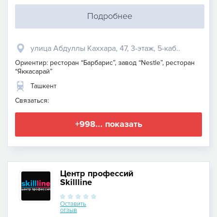
Подробнее
улица Абдуллы Каххара, 47, 3-этаж, 5-каб..
Ориентир: ресторан “Барбарис”, завод “Nestle”, ресторан
“Яккасарай”
Ташкент
Связаться:
+998... показать
Центр профессий
Skillline
Оставить
отзыв