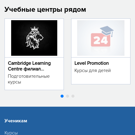
Учебные центры рядом
Cambridge Learning
Level Promotion
Centre филиал
Курсы для детей
м.Тинчлик
Подготовительные
курсы
Ученикам
Курсы