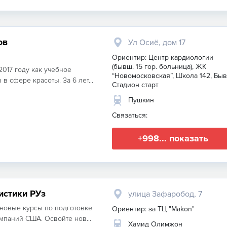
ов
Ул Осиё, дом 17
Ориентир: Центр кардиологии
(бывш. 15 гор. больница), ЖК
2017 году как учебное
“Новомосковская”, Школа 142, Быв
 сфере красоты. За 6 лет...
Стадион старт
Пушкин
Связаться:
+998... показать
истики РУз
улица Зафаробод, 7
новые курсы по подготовке
Ориентир: за ТЦ "Makon"
мпаний США. Освойте нов...
Хамид Олимжон