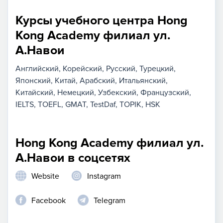
Курсы учебного центра Hong
Kong Academy филиал ул.
А.Навои
Английский
Корейский
Русский
Турецкий
Японский
Китай
Арабский
Итальянский
Китайский
Немецкий
Узбекский
Французский
IELTS
TOEFL
GMAT
TestDaf
TOPIK
HSK
Hong Kong Academy филиал ул.
А.Навои в соцсетях
Website
Instagram
Facebook
Telegram