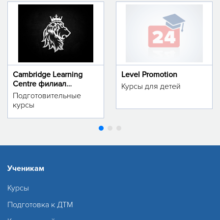
Cambridge Learning
Level Promotion
Centre филиал
Курсы для детей
м.Тинчлик
Подготовительные
курсы
Ученикам
Курсы
Подготовка к ДТМ