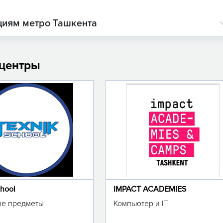
циям метро Ташкента
 центры
chool
IMPACT ACADEMIES
е предметы
Компьютер и IT