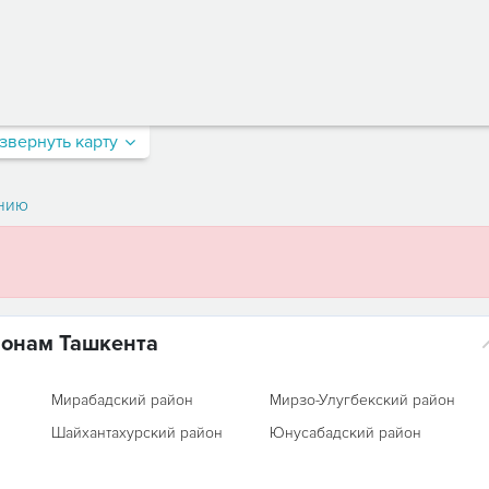
звернуть карту
нию
йонам Ташкента
Мирабадский район
Мирзо-Улугбекский район
Шайхантахурский район
Юнусабадский район