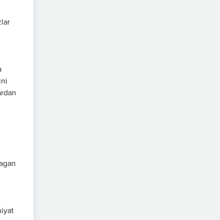
lar
a
ini
ardan
magan
niyat