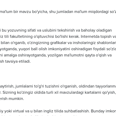
a ma'lum bir mavzu bo'yicha, shu jumladan ma'lum miqdordagi so'z
 bu yozuvning sifati va uslubini tekshirish va baholay oladigan
iz tili fakultetining o'qituvchisi bo'lishi kerak. Internetda topish v
k bilan o'rganib, o'zingizning grafikalar va insholaringiz shablonlar
ayotganda, yuqori ball olish imkoniyatini oshiradigan foydali so'zl
vni amalga oshirayotganda, yozilgan ma'lumotni qayta o'qish va
h tavsiya etiladi.
ytirish, jumlalarni to'g'ri tuzishni o'rganish, oldindan tayyorlan
Sizning ko'zingiz oldida turli xil mavzulardagi kartalarni qo'yish,
berish mumkin.
 yoki virtual va u bilan ingliz tilida suhbatlashish. Bunday imko