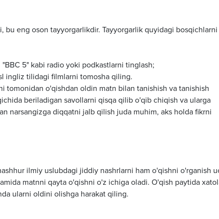
, bu eng oson tayyorgarlikdir. Tayyorgarlik quyidagi bosqichlarni
n "BBC 5" kabi radio yoki podkastlarni tinglash;
 ingliz tilidagi filmlarni tomosha qiling.
i tomonidan o'qishdan oldin matn bilan tanishish va tanishish
chida beriladigan savollarni qisqa qilib o'qib chiqish va ularga
igan narsangizga diqqatni jalb qilish juda muhim, aks holda fikrni
shhur ilmiy uslubdagi jiddiy nashrlarni ham o'qishni o'rganish 
damida matnni qayta o'qishni o'z ichiga oladi. O'qish paytida xatol
da ularni oldini olishga harakat qiling.