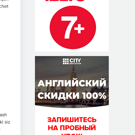
 chet
lash
i siz
z