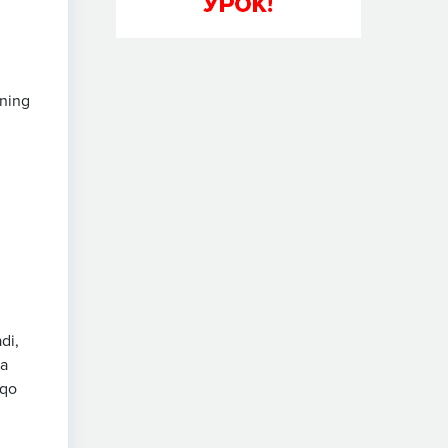
uning
di,
ga
aqo