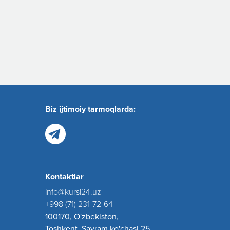
Biz ijtimoiy tarmoqlarda:
Kontaktlar
info@kursi24.uz
+998 (71) 231-72-64
100170, O'zbekiston,
Toshkent, Sayram ko'chasi 25