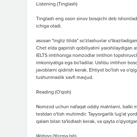
Listening (Tinglash)
Tinglash eng oson sinov bosqichi deb ishoniladi
ichiga oladi.
asosan "ingliz tilida" so'zlashuvlar o'tkaziladiga
Chet elda gapirish qobiliyatini yaxshilaydigan asl
IELTS imtihoniga nomzodlar imtihon topshiruvch
imkoniyatiga ega bo'ladilar. Ushbu imtihon bosqi
javoblarni qidirish kerak. Ehtiyot bo'lish va o'q
tushunmaslik xavfi mavjud.
Reading (O'qish)
Nomzod uchun nafaqat oddiy matnlarni, balki ma
testdan o'tish muhimdir. Tayyorgarlik lug'at yor
qalam bilan ta'kidlash kerak, va qayta o'qiyotgan
Writing (Yozma Ish)