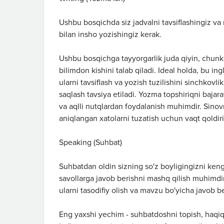
Ushbu bosqichda siz jadvalni tavsiflashingiz v
bilan insho yozishingiz kerak.
Ushbu bosqichga tayyorgarlik juda qiyin, chunki
bilimdon kishini talab qiladi. Ideal holda, bu ingl
ularni tavsiflash va yozish tuzilishini sinchkovli
saqlash tavsiya etiladi. Yozma topshiriqni bajar
va aqlli nutqlardan foydalanish muhimdir. Sino
aniqlangan xatolarni tuzatish uchun vaqt qoldiris
Speaking (Suhbat)
Suhbatdan oldin sizning so'z boyligingizni kenga
savollarga javob berishni mashq qilish muhimdir. 
ularni tasodifiy olish va mavzu bo'yicha javob 
Eng yaxshi yechim - suhbatdoshni topish, haqiqiy