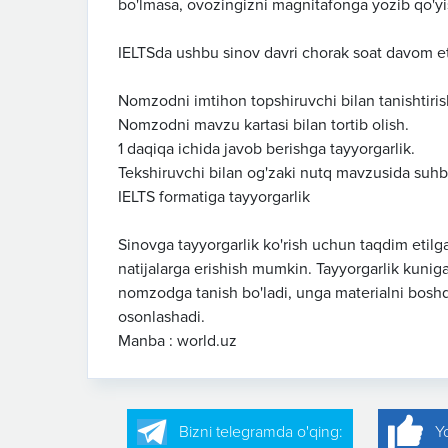
bo'lmasa, ovozingizni magnitafonga yozib qo'yi
IELTSda ushbu sinov davri chorak soat davom eta
Nomzodni imtihon topshiruvchi bilan tanishtiris
Nomzodni mavzu kartasi bilan tortib olish.
1 daqiqa ichida javob berishga tayyorgarlik.
Tekshiruvchi bilan og'zaki nutq mavzusida suhb
IELTS formatiga tayyorgarlik
Sinovga tayyorgarlik ko'rish uchun taqdim etilgan
natijalarga erishish mumkin. Tayyorgarlik kunig
nomzodga tanish bo'ladi, unga materialni boshqar
osonlashadi.
Manba : world.uz
Bizni telegramda o'qing:
Y