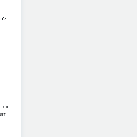
 o'z
uchun
arni