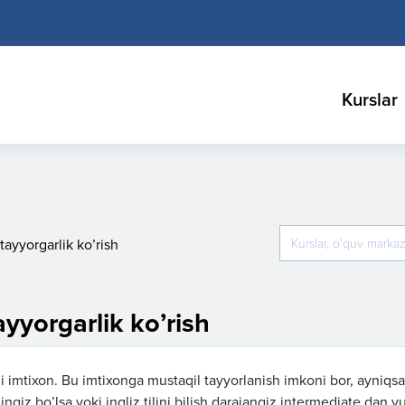
Kurslar
tayyorgarlik ko’rish
yyorgarlik ko’rish
vchi imtixon. Bu imtixonga mustaqil tayyorlanish imkoni bor, ayniqsa
ilingiz bo’lsa yoki ingliz tilini bilish darajangiz intermediate dan y