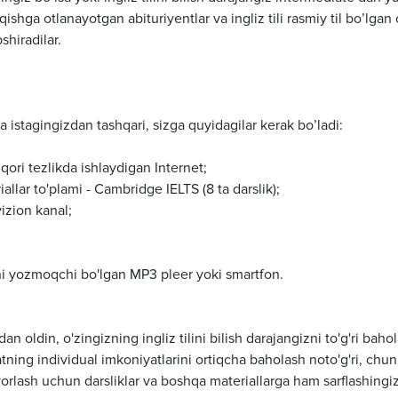
qishga otlanayotgan abituriyentlar va ingliz tili rasmiy til bo’lgan
shiradilar.
a istagingizdan tashqari, sizga quyidagilar kerak bo’ladi:
ori tezlikda ishlaydigan Internet;
allar to'plami - Cambridge IELTS (8 ta darslik);
vizion kanal;
larni yozmoqchi bo'lgan MP3 pleer yoki smartfon.
n oldin, o'zingizning ingliz tilini bilish darajangizni to'g'ri baho
ing individual imkoniyatlarini ortiqcha baholash noto'g'ri, chunk
yyorlash uchun darsliklar va boshqa materiallarga ham sarflashingi