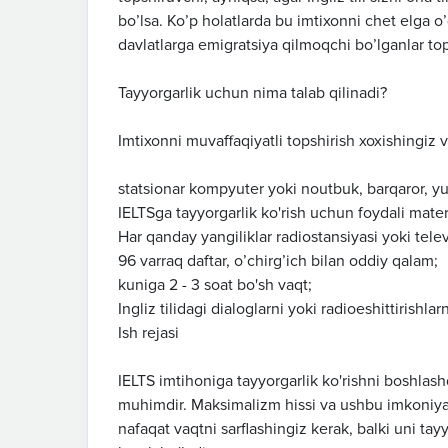
bo’lsa. Ko’p holatlarda bu imtixonni chet elga o’
davlatlarga emigratsiya qilmoqchi bo’lganlar top
Tayyorgarlik uchun nima talab qilinadi?
Imtixonni muvaffaqiyatli topshirish xoxishingiz v
statsionar kompyuter yoki noutbuk, barqaror, yuq
IELTSga tayyorgarlik ko'rish uchun foydali materi
Har qanday yangiliklar radiostansiyasi yoki tele
96 varraq daftar, o’chirg’ich bilan oddiy qalam;
kuniga 2 - 3 soat bo'sh vaqt;
Ingliz tilidagi dialoglarni yoki radioeshittirish
Ish rejasi
IELTS imtihoniga tayyorgarlik ko'rishni boshlashda
muhimdir. Maksimalizm hissi va ushbu imkoniyatn
nafaqat vaqtni sarflashingiz kerak, balki uni ta