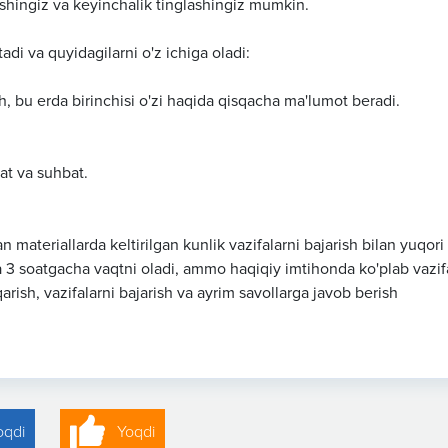
shingiz va keyinchalik tinglashingiz mumkin.
di va quyidagilarni o'z ichiga oladi:
h, bu erda birinchisi o'zi haqida qisqacha ma'lumot beradi.
at va suhbat.
 materiallarda keltirilgan kunlik vazifalarni bajarish bilan yuqori
a 3 soatgacha vaqtni oladi, ammo haqiqiy imtihonda ko'plab vazif
ish, vazifalarni bajarish va ayrim savollarga javob berish
oqdi
Yoqdi