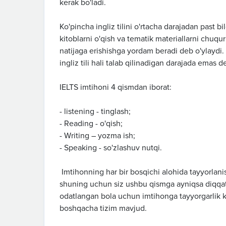
kerak bo'ladi.
Ko'pincha ingliz tilini o'rtacha darajadan past b
kitoblarni o'qish va tematik materiallarni chuqu
natijaga erishishga yordam beradi deb o'ylaydi
ingliz tili hali talab qilinadigan darajada emas 
IELTS imtihoni 4 qismdan iborat:
- listening - tinglash;
- Reading - o'qish;
- Writing – yozma ish;
- Speaking - so'zlashuv nutqi.
Imtihonning har bir bosqichi alohida tayyorlanis
shuning uchun siz ushbu qismga ayniqsa diqqat b
odatlangan bola uchun imtihonga tayyorgarlik ko
boshqacha tizim mavjud.