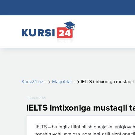
Kursi24.uz
Maqolalar
IELTS imtixoniga mustaqil 
11 июня 2021
IELTS imtixoniga mustaqil ta
IELTS – bu ingliz tilini bilish darajasini aniqlo
topshiruvchi, ayniqsa, agar Ingliz tili sizni ona t