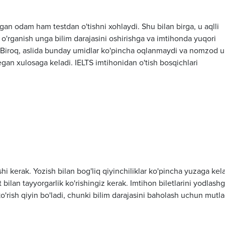
ilgan odam ham testdan o'tishni xohlaydi. Shu bilan birga, u aqlli
r o'rganish unga bilim darajasini oshirishga va imtihonda yuqori
. Biroq, aslida bunday umidlar ko'pincha oqlanmaydi va nomzod 
degan xulosaga keladi. IELTS imtihonidan o'tish bosqichlari
hi kerak. Yozish bilan bog'liq qiyinchiliklar ko'pincha yuzaga kela
ilan tayyorgarlik ko'rishingiz kerak. Imtihon biletlarini yodlash
'rish qiyin bo'ladi, chunki bilim darajasini baholash uchun mutl