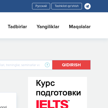
Tashkilot qo'shish
Tadbirlar
Yangiliklar
Maqolalar
QIDIRISH
uqori